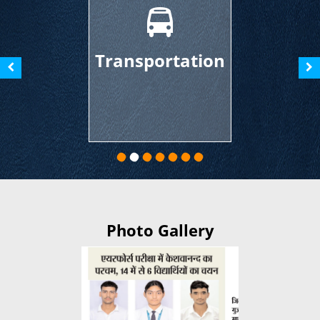
ransportation
Libr
Photo Gallery