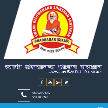
9829219402,
9414038502