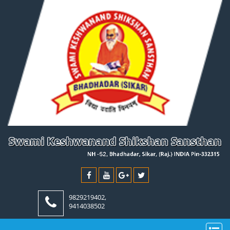
9829219402,
9414038502