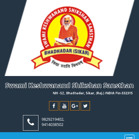
9829219402,
9414038502