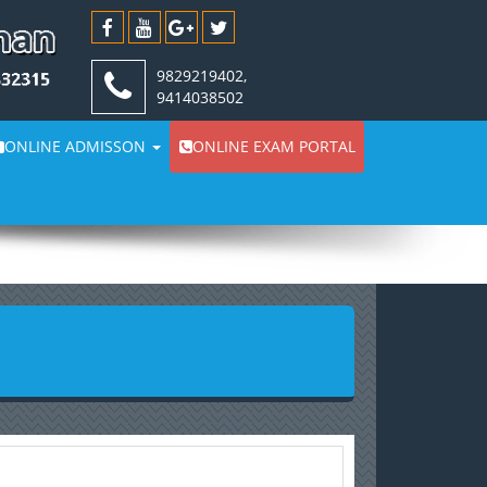
9829219402,
9414038502
ONLINE ADMISSON
ONLINE EXAM PORTAL