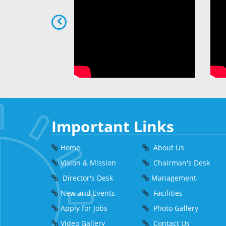
Important Links
Home
About Us
Vision & Mission
Chairman's Desk
Director's Desk
Management
New and Events
Facilities
Apply for Jobs
Photo Gallery
Video Gallery
Contact Us