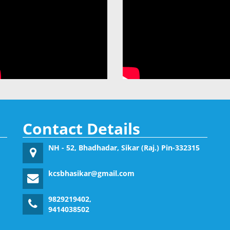
Contact Details
NH - 52, Bhadhadar, Sikar (Raj.) Pin-332315
kcsbhasikar@gmail.com
9829219402,
9414038502