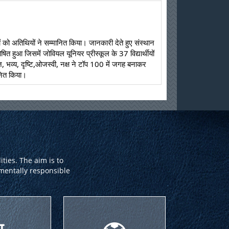
ित हुआ जिसमें जोवियल यूनियर प्रीस्कूल के 37 विद्यार्थीयों 
ाज, भव्य, दृष्टि,ओजस्वी, नक्ष ने टॉप 100 में जगह बनाकर 
ानित किया।
ties. The aim is to
nmentally responsible