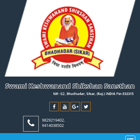
9829219402,
9414038502