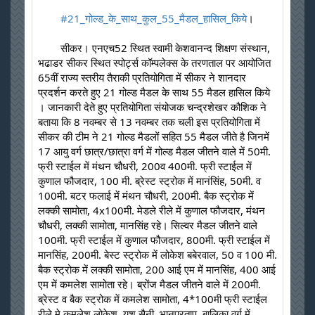
#21_गोल्ड_के_साथ_कुल_55_मैडल_हासिल_किये
।
	सीकर। एनएच52 स्थित स्वामी केशवानन्द शिक्षण संस्थान, 
भढाडर सीकर स्थित स्पोर्ट्स कॉम्पलेक्स के तरणताल पर आयोजित 
65वीं राज्य स्तरीय तैराकी प्रतियोगिता में सीकर ने शानदार 
प्रदर्शन करते हुए 21 गोल्ड मैडल के साथ 55 मैडल हासिल किये 
। जानकारी देते हुए प्रतियोगिता संयोजक चन्द्रशेखर कौशिक ने 
बताया कि 8 नवम्बर से 13 नवम्बर तक चली इस प्रतियोगिता में 
सीकर की टीम ने 21 गोल्ड मैडलों सहित 55 मैडल जीते है जिनमें 
17 आयु वर्ग छात्र/छात्रा वर्ग में गोल्ड मैडल जीतने वाले में 50मी. 
फ्री स्टाईल में मंथन चौधरी, 200व 400मी. फ्री स्टाईल में 
कुणाल फौजदार, 100 मी. ब्रेस्ट स्ट्रोक में मानंसिंह, 50मी. व 
100मी. बटर फलाई में मंथन चौधरी, 200मी. बैक स्ट्रोक में 
लक्की सामोता, 4x100मी. मेडले रीले में कुणाल फौजदार, मंथन 
चौधरी, लक्की सामोता, मानसिंह रहे। सिल्वर मैडल जीतने वाले 
100मी. फ्री स्टाईल में कुणाल फौजदार, 800मी. फ्री स्टाईल में 
मानसिंह, 200मी. बेस्ट स्ट्रोक में लोकेश बबेरवाल, 50 व 100 मी. 
बैक स्ट्रोक में लक्की सामोता, 200 आई एम में मानसिंह, 400 आई 
एम में कमलेश सामोता रहे। ब्रोंज मैडल जीतने वाले में 200मी. 
ब्रेस्ट व बैक स्ट्रोक में कमलेश सामोता, 4*100मी फ्री स्टाईल 
रीले मे कमलेश,लोकेश, यश सैनी, भानुप्रताप, बालिका वर्ग में 