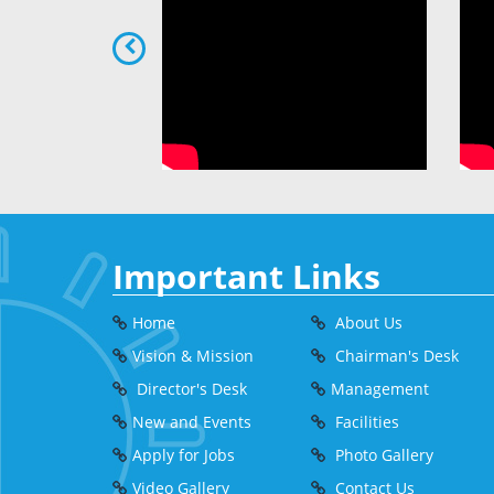
Important Links
Home
About Us
Vision & Mission
Chairman's Desk
Director's Desk
Management
New and Events
Facilities
Apply for Jobs
Photo Gallery
Video Gallery
Contact Us