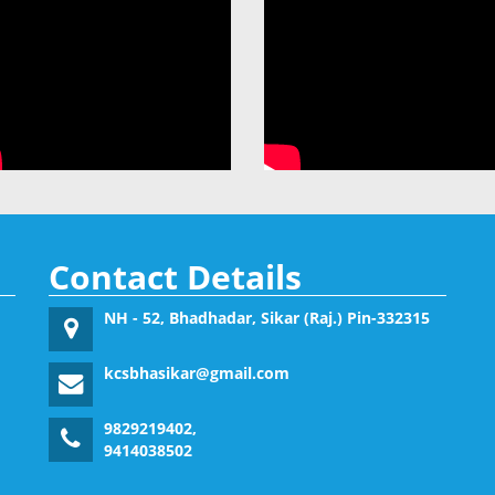
Contact Details
NH - 52, Bhadhadar, Sikar (Raj.) Pin-332315
kcsbhasikar@gmail.com
9829219402,
9414038502