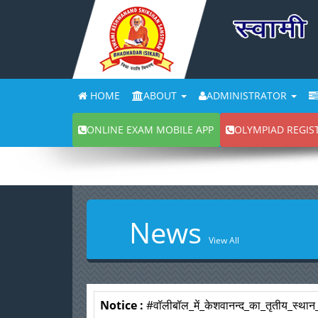
HOME
ABOUT
ADMINISTRATOR
ONLINE EXAM MOBILE APP
OLYMPIAD REGIS
News
View All
Notice :
#वॉलीबॉल_में_केशवानन्द_का_तृतीय_स्था