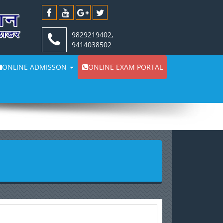
9829219402,
9414038502
ONLINE ADMISSON
ONLINE EXAM PORTAL