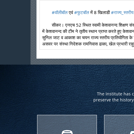
#वॉलीबॉल
 एवं 
#फुटबॉल
 में 8 खिलाडी 
#राज्य_स्तरीय
	सीकर। एनएच 52 स्थित स्वामी केशवानन्द शिक्षण संस्थान सी.सै. स्कूल भढाडर सीकर की वॉलीबॉल टीम नें 65वीं जिला स्तरीय प्रतियोगिओं में अपना परचम लहराया है। जिला स्तरीय वॉलीबॉल प्रतियोगिता 
में केशवानन्द की टीम ने तृतीय स्थान प्राप्त करते हुए केशवा
सुनिल जाट व आकाश का चयन राज्य स्तरीय प्रतियोगिता के लि
असवर पर संस्था निदेशक रामनिवास ढाका, खेल प्रभारी राहु
The Institute has 
preserve the history