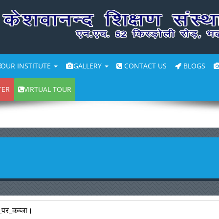
OUR INSTITUTE
GALLERY
CONTACT US
BLOGS
TER
VIRTUAL TOUR
न_पर_कब्जा।