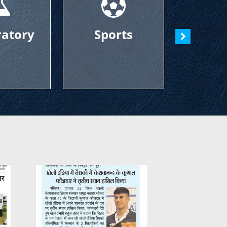
ory
Sports
Art-Stud